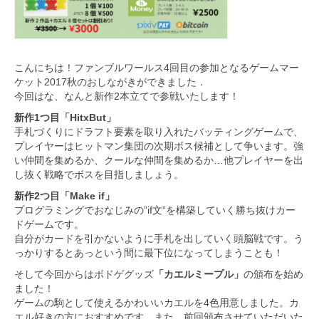
こんにちは！ファンブルワールス4回目の参加となるゲームマー
ケット2017秋のおしながきができました．
今回はな、なんと新作2本立てで参戦いたします！
新作1つ目「HitxBut」
手札づくりにドラフト要素を取り入れたバッティングゲームで、
プレイヤーはヒットマン集団の次期ボス候補として争います。強
い仲間を集めるか、クールな仲間を集めるか…他プレイヤーを出
し抜く戦略でボスを目指しましょう。
新作2つ目「Make if」
プログラミングでおなじみの”if文”を構築していく勝ち抜けカー
ドゲームです。
自分がカードを引かないように手札を出していく頭脳戦です。う
っかりするとあっという間に最下位になってしまうことも！
そして今回からはボドゲグッズ
「カエルミープル」
の頒布を始め
ました！
ゲームの駒として使えるかわいいカエルを4色用意しました。カ
エル好きの方におすすめです。また、前回頒布させていただいた