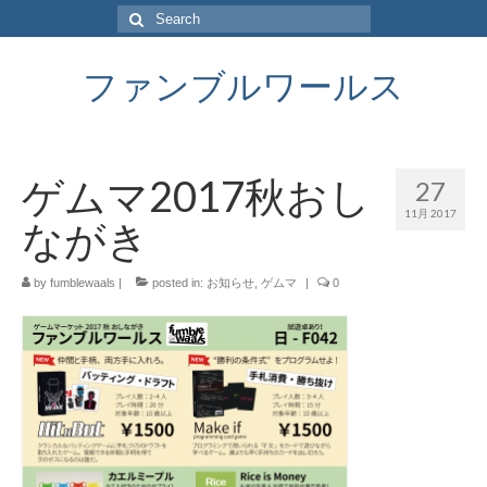
Search
for:
ファンブルワールス
ゲムマ2017秋おし
27
11月 2017
ながき
by
fumblewaals
|
posted in:
お知らせ
,
ゲムマ
|
0