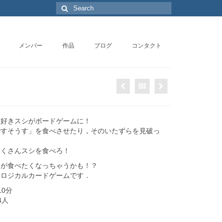
Search
for:
メンバー
作品
ブログ
コンタクト
大好きスシがボードゲームに！
ですそうす」を食べさせたり，そのいたずらを見破っ
たくさんスシを食べろ！
シが食べたくなっちゃうかも！？
コロジカルカードゲームです．
0分
4人