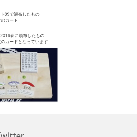
ト89で頒布したもの
枚のカード
2016春に頒布したもの
枚のカードとなっています
witter