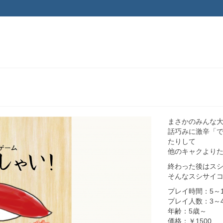
！
まさかのみんな
話巧みに激辛「
たりして
他のキャクより
終わった後はス
そんなスシサイ
プレイ時間：5～1
プレイ人数：3～
年齢：5歳～
価格：￥1500